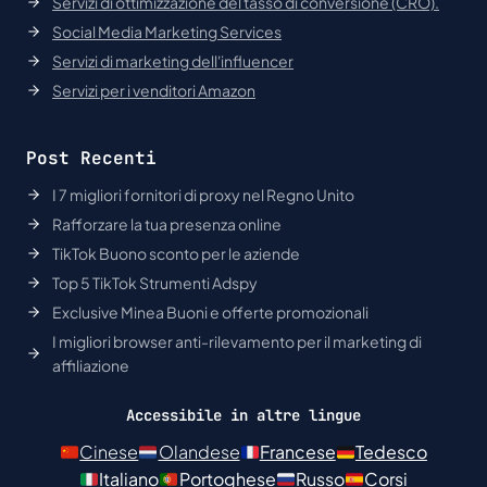
Servizi di ottimizzazione del tasso di conversione (CRO).
Social Media Marketing Services
Servizi di marketing dell'influencer
Servizi per i venditori Amazon
Post Recenti
I 7 migliori fornitori di proxy nel Regno Unito
Rafforzare la tua presenza online
TikTok Buono sconto per le aziende
Top 5 TikTok Strumenti Adspy
Exclusive Minea Buoni e offerte promozionali
I migliori browser anti-rilevamento per il marketing di
affiliazione
Accessibile in altre lingue
Cinese
Olandese
Francese
Tedesco
Italiano
Portoghese
Russo
Corsi