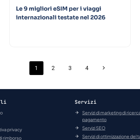
Le 9 migliori eSIM per i viaggi
internazionali testate nel 2026
Pagina
1
2
3
4
successiva
ili
Servizi
mo
Servizi di marketing di ricerc
pagamento
Servizi SEO
iva privacy
Servizi di ottimizzazione del t
 di rimborso