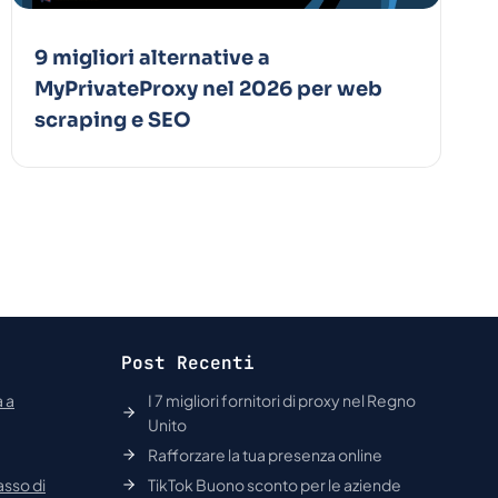
9 migliori alternative a
MyPrivateProxy nel 2026 per web
scraping e SEO
Post Recenti
a a
I 7 migliori fornitori di proxy nel Regno
Unito
Rafforzare la tua presenza online
asso di
TikTok Buono sconto per le aziende