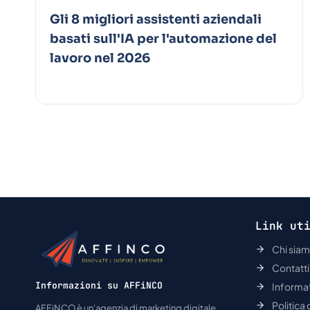
Gli 8 migliori assistenti aziendali
basati sull'IA per l'automazione del
lavoro nel 2026
Navigazione
della
pagina
Link ut
Chi sia
Contatti
Informazioni su AFFiNCO
Informat
Politica
AFFiNCO è un'agenzia di marketing digitale