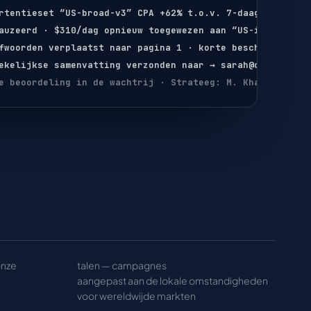
rtentieset “US-broad-v3” CPA +62% t.o.v. 7-daags gemidde
auzeerd · $310/dag opnieuw toegewezen aan “US-intent-v8”
fwoorden verplaatst naar pagina 1 · korte beschrijving o
ekelijkse samenvatting verzonden naar → sarah@client.com
e beoordeling in de wachtrij · Strateeg: M. Khan
onze
talen — campagnes
aangepast aan de lokale omstandigheden
voor wereldwijde markten