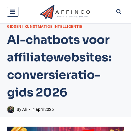
Meteen
naar
de
GIDSEN
|
KUNSTMATIGE INTELLIGENTIE
inhoud
AI-chatbots voor
affiliatewebsites:
conversieratio-
gids 2026
By
Ali
4 april 2026