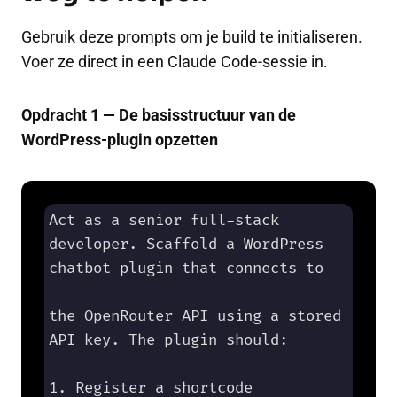
Gebruik deze prompts om je build te initialiseren.
Voer ze direct in een Claude Code-sessie in.
Opdracht 1 — De basisstructuur van de
WordPress-plugin opzetten
Act as a senior full-stack 
developer. Scaffold a WordPress 
chatbot plugin that connects to 

the OpenRouter API using a stored 
API key. The plugin should:

1. Register a shortcode 