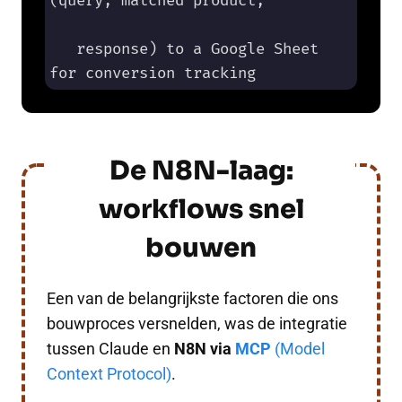
(query, matched product, 

   response) to a Google Sheet 
for conversion tracking
De N8N-laag:
workflows snel
bouwen
Een van de belangrijkste factoren die ons
bouwproces versnelden, was de integratie
tussen Claude en
N8N via
MCP
(Model
Context Protocol)
.