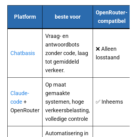
OpenRouter-
Platform
beste voor
compatibel
Vraag- en
antwoordbots
J
❌ Alleen
Chatbasis
zonder code, laag
a
losstaand
tot gemiddeld
b
verkeer.
Op maat
Claude-
gemaakte
G
code
+
systemen, hoge
✅ Inheems
m
OpenRouter
verkeersbelasting,
b
volledige controle
Automatisering in